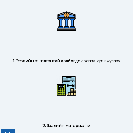
1. Зээлийн ажилтантай холбогдох эсвэл ирж уулзах
2. Зээлийн материал өгөх