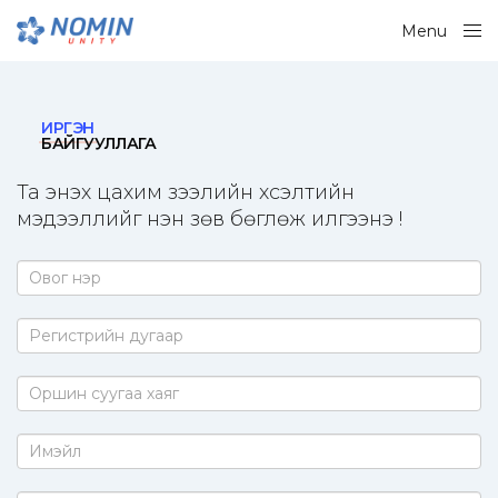
Menu
Close
ИРГЭН
БАЙГУУЛЛАГА
Та энэхүү цахим зээлийн хүсэлтийн
мэдээллийг үнэн зөв бөглөж илгээнэ үү!
Persona