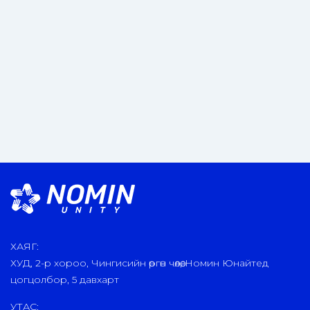
ХАЯГ:
ХУД, 2-р хороо, Чингисийн өргөн чөлөө, Номин Юнайтед
цогцолбор, 5 давхарт
УТАС: