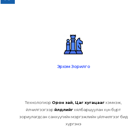
Эрхэм Зорилго
Технологиор
Орон зай, Цаг хугацааг
хэмнэж,
Үйлчилгээгээр
Үйлдлийг
хялбаршуулан хүн бүрт
зориулагдсан санхүүгийн мэргэжлийн үйлчилгээг бид
хүргэнэ