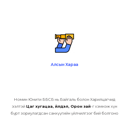
Алсын Хараа
Номин Юнити ББСБ нь Байгаль болон Харилцагчид
ээлтэй
Цаг хугацаа, Үйлдэл, Орон зай
-г хэмнэж хүн
бүрт зориулагдсан санхүүгийн үйлчилгээг бий болгоно