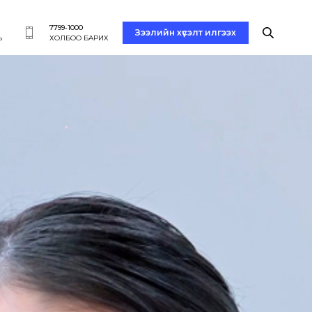
7799-1000
Зээлийн хүсэлт илгээх
Ь
ХОЛБОО БАРИХ