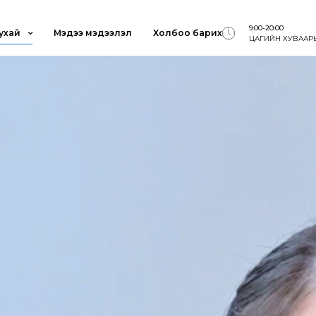
9:00-20:00
ухай
Мэдээ мэдээлэл
Холбоо барих
ЦАГИЙН ХУВААР