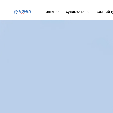
Зээл
Хуримтлал
Бидний т