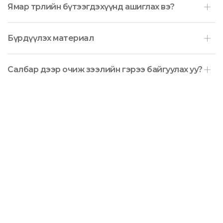
Ямар төрлийн бүтээгдэхүүнд ашиглах вэ?
Бүрдүүлэх материал
Салбар дээр очиж зээлийн гэрээ байгуулах уу?