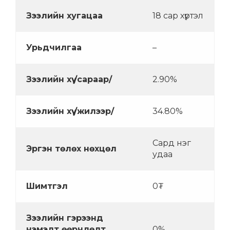
Зээлийн хугацаа
18 сар хүртэл
Урьдчилгаа
–
Зээлийн хүү /сараар/
2.90%
Зээлийн хүү /жилээр/
34.80%
Сард нэг
Эргэн төлөх нөхцөл
удаа
Шимтгэл
0₮
Зээлийн гэрээнд
нэмэлт өөрчлөлт
0%