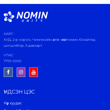
ХАЯГ:
ХУД, 2-р хороо, Чингисийн өргөн чөлөө, Номин Юнайтед
цогцолбор, 5 давхарт
УТАС:
7799-1000
ҮНДСЭН ЦЭС
Нүүр хуудас