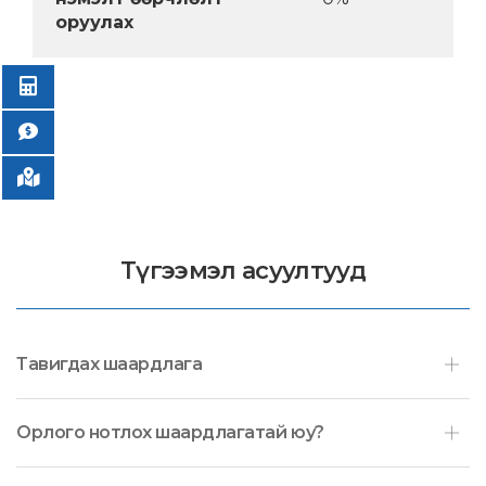
оруулах
Түгээмэл асуултууд
Тавигдах шаардлага
Орлого нотлох шаардлагатай юу?