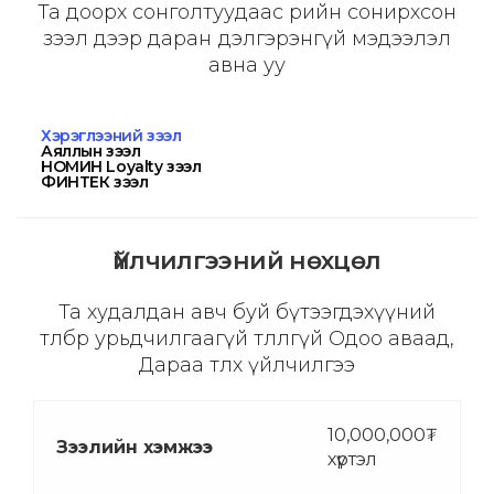
Та доорх сонголтуудаас өөрийн сонирхсон
зээл дээр даран дэлгэрэнгүй мэдээлэл
авна уу
Хэрэглээний зээл
Аяллын зээл
НОМИН Loyalty зээл
ФИНТЕК зээл
Үйлчилгээний нөхцөл
Та худалдан авч буй бүтээгдэхүүний
төлбөрөө урьдчилгаагүй төлөлгүй Одоо аваад,
Дараа төлөх үйлчилгээ
10,000,000₮
Зээлийн хэмжээ
хүртэл