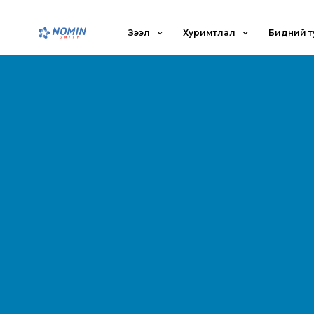
Зээл
Хуримтлал
Бидний т