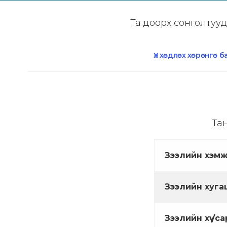
Та доорх сонголтууд
Үл хөдлөх хөрөнгө 
Тан
Зээлийн хэмж
Зээлийн хуга
Зээлийн хүү /с