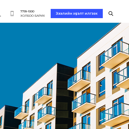
7799-1000
Зээлийн хүсэлт илгээх
Ь
ХОЛБОО БАРИХ