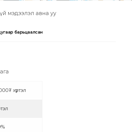
гүй мэдээлэл авна уу
дугаар барьцаалсан
бага
000₮ хүртэл
ртэл
19%