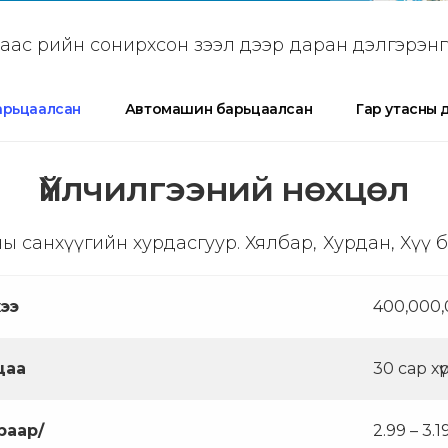
аас өөрийн сонирхсон зээл дээр даран дэлгэрэн
барьцаалсан
Автомашин барьцаалсан
Гар утасны 
Үйлчилгээний нөхцөл
ы санхүүгийн хурдасгуур. Хялбар, Хурдан, Хүү 
ээ
400,000,
цаа
30 сар хү
араар/
2.99 – 3.