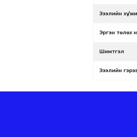
Зээлийн хүү /ж
Эргэн төлөх 
Шимтгэл
Зээлийн гэрэ