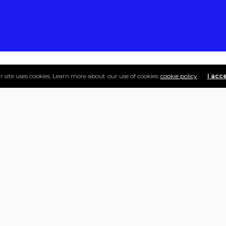
r site uses cookies. Learn more about our use of cookies:
cookie policy
I acc
Түгээмэл асуултууд
аардах вэ?