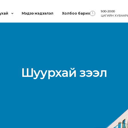
9:00-20:00
ухай
Мэдээ мэдээлэл
Холбоо барих
ЦАГИЙН ХУВААР
Шуурхай зээл