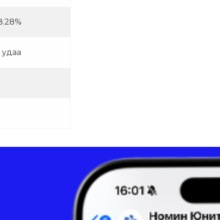
38.28%
 удаа