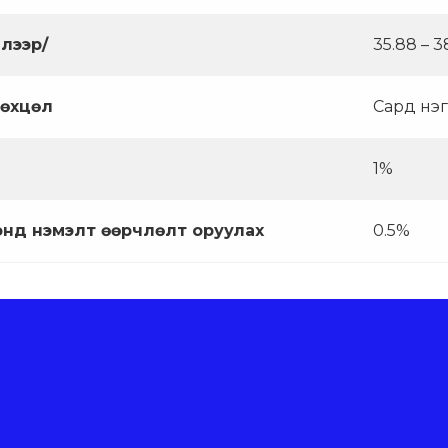
илээр/
35.88 – 
нөхцөл
Сард нэг
1%
энд нэмэлт өөрчлөлт оруулах
0.5%