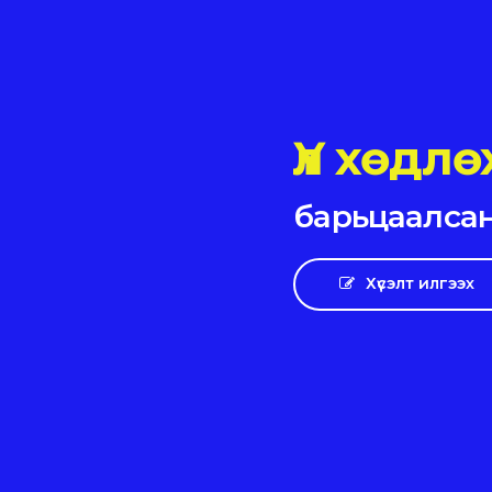
Авт
|
барьцаалсан
Хүсэлт илгээх