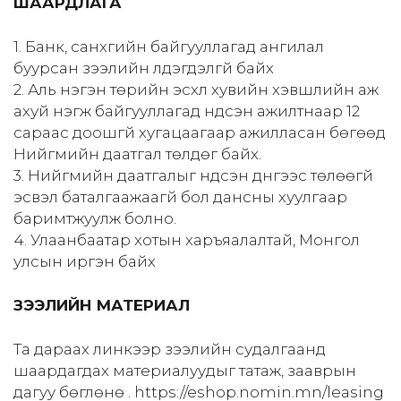
ШААРДЛАГА
1. Банк, санхүүгийн байгууллагад ангилал
буурсан зээлийн үлдэгдэлгүй байх
2. Аль нэгэн төрийн эсхүл хувийн хэвшлийн аж
ахуй нэгж байгууллагад үндсэн ажилтнаар 12
сараас доошгүй хугацаагаар ажилласан бөгөөд
Нийгмийн даатгал төлдөг байх.
3. Нийгмийн даатгалыг үндсэн дүнгээс төлөөгүй
эсвэл баталгаажаагүй бол дансны хуулгаар
баримтжуулж болно.
4. Улаанбаатар хотын харъяалалтай, Монгол
улсын иргэн байх
ЗЭЭЛИЙН МАТЕРИАЛ
Та дараах линкээр зээлийн судалгаанд
шаардагдах материалуудыг татаж, зааврын
дагуу бөглөнө үү. https://eshop.nomin.mn/leasing