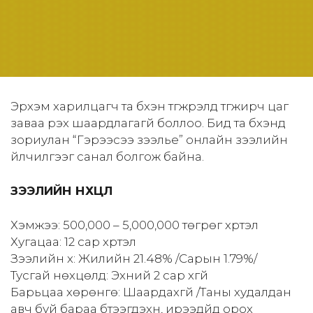
Эрхэм харилцагч та бүхэн түгжрэлд түгжирч цаг
заваа үрэх шаардлагагүй боллоо. Бид та бүхэнд
зориулан “Гэрээсээ зээлье” онлайн зээлийн
үйлчилгээг санал болгож байна.
ЗЭЭЛИЙН НӨХЦӨЛ
Хэмжээ: 500,000 – 5,000,000 төгрөг хүртэл
Хугацаа: 12 сар хүртэл
Зээлийн хүү: Жилийн 21.48% /Сарын 1.79%/
Тусгай нөхцөлүүд: Эхний 2 сар хүүгүй
Барьцаа хөрөнгө: Шаардахгүй /Таны худалдан
авч буй бараа бүтээгдэхүүн, ирээдүйд орох