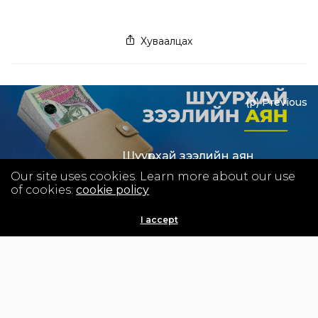
Хуваалцах
(p) Previous
Шуурхай зээлийн аян
Our site uses cookies. Learn more about our use
of cookies:
cookie policy
I accept
Next (n)
Автомашины зээлийн аян