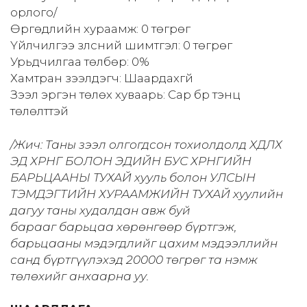
орлого/
Өргөдлийн хураамж: 0 төгрөг
Үйлчилгээ үзүүлсний шимтгэл: 0 төгрөг
Урьдчилгаа төлбөр: 0%
Хамтран зээлдэгч: Шаардахгүй
Зээл эргэн төлөх хуваарь: Сар бүр тэнцүү
төлөлттэй
/Жич: Таны зээл олгогдсон тохиолдолд ХӨДЛӨХ
ЭД ХӨРӨНГӨ БОЛОН ЭДИЙН БУС ХӨРӨНГИЙН
БАРЬЦААНЫ ТУХАЙ хууль болон УЛСЫН
ТЭМДЭГТИЙН ХУРААМЖИЙН ТУХАЙ хуулийн
дагуу таны худалдан авж буй
барааг барьцаа хөрөнгөөр бүртгэж,
барьцааны мэдэгдлийг цахим мэдээллийн
санд бүртгүүлэхэд 20000 төгрөг та нэмж
төлөхийг анхаарна уу.