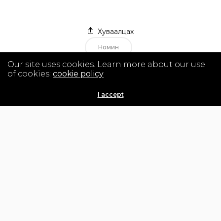
Хуваалцах
Номин
Our site uses cookies. Learn more about our use
of cookies:
cookie policy
I accept
(p) Previous
Зээлийн тухай
Next (n)