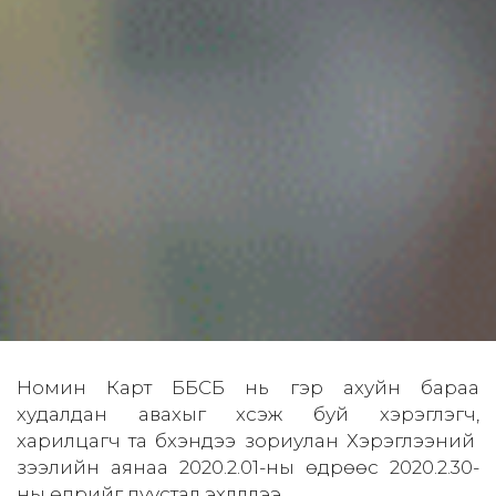
Номин Карт ББСБ нь гэр ахуйн бараа
худалдан авахыг хүсэж буй хэрэглэгч,
харилцагч та бүхэндээ зориулан Хэрэглээний
зээлийн аянаа 2020.2.01-ны өдрөөс 2020.2.30-
ны өдрийг дуустал эхлүүллээ.