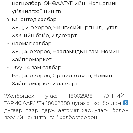
цогцолбор, ОНӨААТҮГ-ийн “Нэг цэгийн
үйлчилгээ”-ний төв
Юнайтед салбар
ХУД, 2-р хороо, Чингисийн өргөн чөлөө, Гутал
ХХК-ийн байр, 2 давхарт
Яармаг салбар
ХУД 4-р хороо, Наадамчдын зам, Номин
Хайпермаркет
Зүүн 4 зам салбар
БЗД 4-р хороо, Оршил хотхон, Номин
Хайпермаркет 2 давхарт
?
Холбогдох утас: 18002888 /ЭНГИЙН
ТАРИФААР/ *Та 18002888 дугаарт холбогдон
дугаар дээр дарж автомат хариулагч болон
зээлийн ажилтантай холбогдоорой.