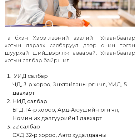
Та бүхэн Хэрэглээний зээлийг Улаанбаатар
хотын дараах салбарууд дээр очин түргэн
шуурхай шийдвэрлүүлж аваарай. Улаанбаатар
хотын салбар байршил:
УИД салбар
ЧД, 3-р хороо, Энхтайваны өргөн чөлөө, УИД, 5
давхарт
НИД салбар
БГД, 14-р хороо, Ард-Аюушийн өргөн чөлөө,
Номин их дэлгүүрийн 1 давхарт
22 салбар
СХД 32-р хороо, Авто худалдааны