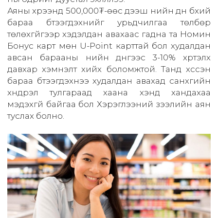
Аяны хүрээнд 500,000₮-өөс дээш үнийн дүн бүхий
бараа бүтээгдэхүүнийг урьдчилгаа төлбөр
төлөхгүйгээр хэдэлдан авахаас гадна та Номин
Бонус карт мөн U-Point карттай бол худалдан
авсан барааны үнийн дүнгээс 3-10% хүртэлх
давхар хэмнэлт хийх боломжтой. Танд хүссэн
бараа бүтээгдэхүүнээ худалдан авахад санхүүгийн
хүндрэл тулгараад хаана хэнд хандахаа
мэдэхгүй байгаа бол Хэрэглээний зээлийн аян
туслах болно.