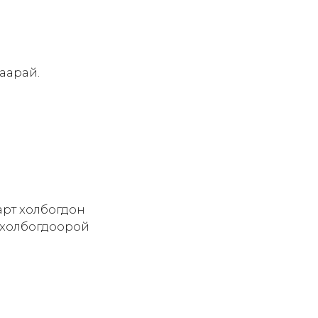
раарай.
арт холбогдон
 холбогдоорой