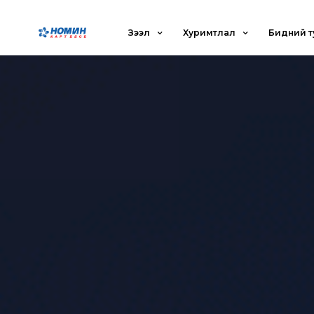
Зээл
Хуримтлал
Бидний т