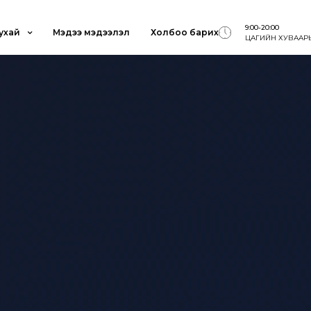
9:00-20:00
ухай
Мэдээ мэдээлэл
Холбоо барих
ЦАГИЙН ХУВААР