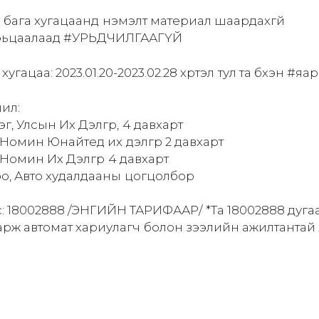
эс бага хугацаанд нэмэлт материал шаардахгүй
арьцаалаад #УРЬДЧИЛГААГҮЙ
угацаа: 2023.01.20-2023.02.28 хүртэл тул та бүхэн #яа
ил:
эг, Улсын Их Дэлгүүр, 4 давхарт
г, Номин Юнайтед их дэлгүүр 2 давхарт
 Номин Их Дэлгүүр 4 давхарт
оо, Авто худалдааны цогцолбор
с: 18002888 /ЭНГИЙН ТАРИФААР/ *Та 18002888 дуга
арж автомат хариулагч болон зээлийн ажилтантай