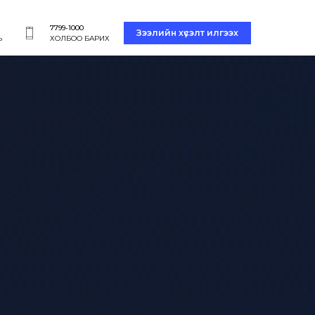
7799-1000
Зээлийн хүсэлт илгээх
Ь
ХОЛБОО БАРИХ