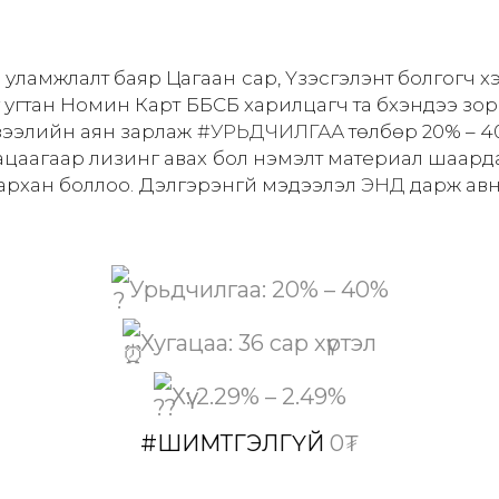
 уламжлалт баяр Цагаан сар, Үзэсгэлэнт болгогч х
 угтан Номин Карт ББСБ харилцагч та бүхэндээ зо
ээлийн аян зарлаж
#УРЬДЧИЛГАА
төлбөр 20% – 4
хугацаагаар лизинг авах бол нэмэлт материал шаар
рхан боллоо. Дэлгэрэнгүй мэдээлэл
ЭНД
дарж авн
Урьдчилгаа: 20% – 40%
Хугацаа: 36 сар хүртэл
Хүү: 2.29% – 2.49%
#ШИМТГЭЛГҮЙ
0₮