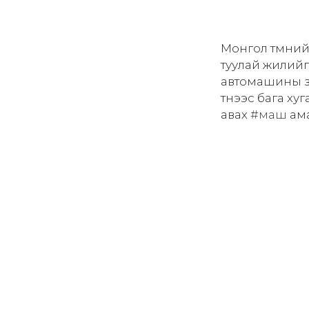
Монгол түмний
туулай жилийг
автомашины з
түүнээс бага 
авах
#маш
ама