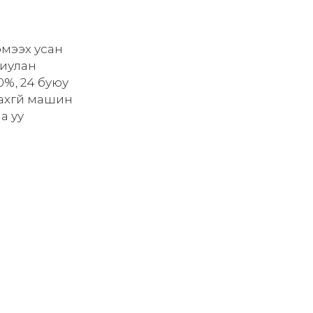
эмээх усан
риулан
0%, 24 буюу
дахгүй машин
а уу