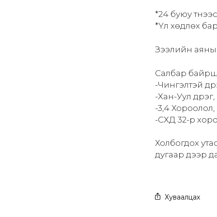
*24 буюу түүнэ
*Үл хөдлөх б
Зээлийн аяны х
Салбар байрш
-Чингэлтэй дүүр
-Хан-Уул дүүрэ
-3,4 Хороолол,
-СХД 32-р хор
Холбогдох ута
дугаар дээр д
Хуваалцах